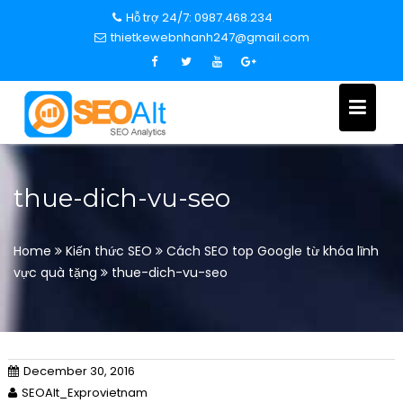
S
Hỗ trợ 24/7: 0987.468.234
k
thietkewebnhanh247@gmail.com
i
p
t
o
c
o
n
thue-dich-vu-seo
t
e
n
Home
Kiến thức SEO
Cách SEO top Google từ khóa lĩnh
t
vực quà tặng
thue-dich-vu-seo
December 30, 2016
SEOAlt_Exprovietnam