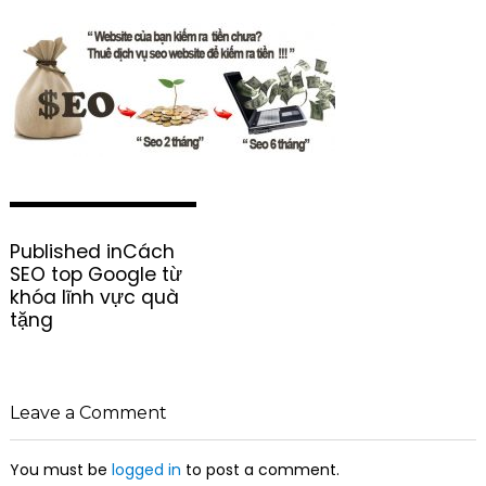
P
Published in
Cách
o
SEO top Google từ
s
khóa lĩnh vực quà
t
tặng
n
a
v
i
Leave a Comment
g
a
You must be
logged in
to post a comment.
t