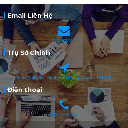
Email Liên Hệ
info@expro.vn
Trụ Sở Chính
Số 6B Nguyễn Thành Ý, P.ĐaKao, Quận 1, TP.HCM
Điện thoại
0987 468 234