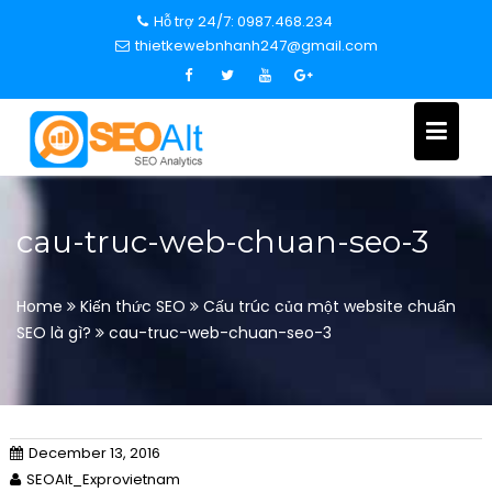
S
Hỗ trợ 24/7: 0987.468.234
k
thietkewebnhanh247@gmail.com
i
p
t
o
c
o
n
cau-truc-web-chuan-seo-3
t
e
n
Home
Kiến thức SEO
Cấu trúc của một website chuẩn
t
SEO là gì?
cau-truc-web-chuan-seo-3
December 13, 2016
SEOAlt_Exprovietnam