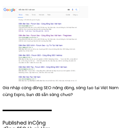
Gia nhập cộng đồng SEO năng động, sáng tạo tại Việt Nam
cùng Expro, bạn đã sẵn sàng chưa?
P
Published in
Cộng
o