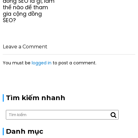
đồng SEO là gì, làm
s
thế nào để tham
t
gia cộng đồng
n
SEO?
a
v
i
g
Leave a Comment
a
t
You must be
logged in
to post a comment.
i
o
n
Tìm kiếm nhanh
Danh mục