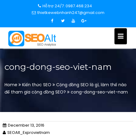
S
Hỗ trợ 24/7: 0987.468.234
k
thietkewebnhanh247@gmail.com
i
p
t
o
c
o
n
cong-dong-seo-viet-nam
t
e
n
Home
Kiến thức SEO
Cộng đồng SEO là gì, làm thế nào
t
để tham gia cộng đồng SEO?
cong-dong-seo-viet-nam
December 13, 2016
SEOAlt_Exprovietnam