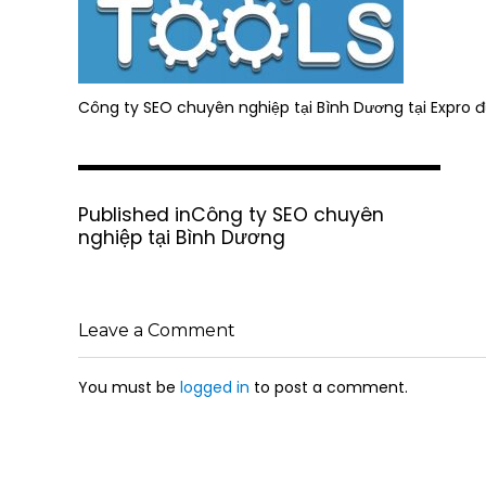
Công ty SEO chuyên nghiệp tại Bình Dương tại Expro đ
P
Published in
Công ty SEO chuyên
o
nghiệp tại Bình Dương
s
t
n
a
Leave a Comment
v
i
g
You must be
logged in
to post a comment.
a
t
i
o