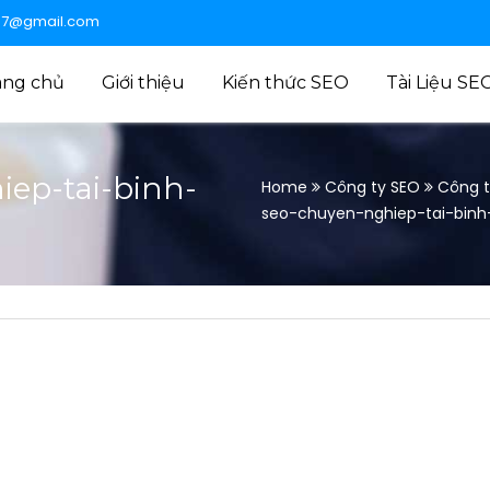
47@gmail.com
ang chủ
Giới thiệu
Kiến thức SEO
Tài Liệu SE
ep-tai-binh-
Home
Công ty SEO
Công t
seo-chuyen-nghiep-tai-binh