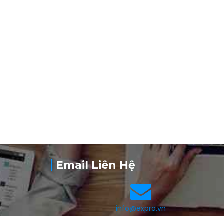
n
Email Liên Hệ
info@expro.vn