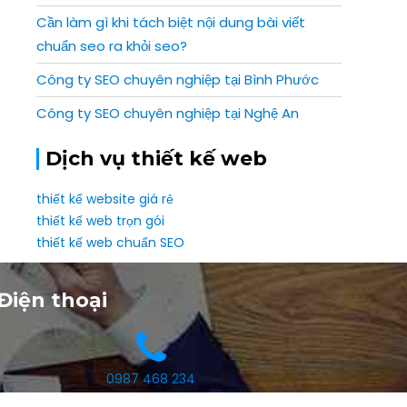
Cần làm gì khi tách biệt nội dung bài viết
chuẩn seo ra khỏi seo?
Công ty SEO chuyên nghiệp tại Bình Phước
Công ty SEO chuyên nghiệp tại Nghệ An
Dịch vụ thiết kế web
thiết kế website giá rẻ
thiết kế web trọn gói
thiết kế web chuẩn SEO
Điện thoại
0987 468 234