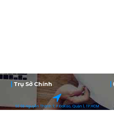
Trụ Sở Chính
Số 6B Nguyễn Thành Ý, P.ĐaKao, Quận 1, TP.HCM