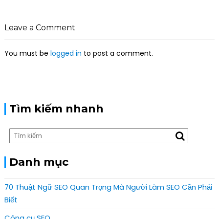
n
a
v
Leave a Comment
i
g
You must be
logged in
to post a comment.
a
t
i
o
n
Tìm kiếm nhanh
Danh mục
70 Thuật Ngữ SEO Quan Trọng Mà Người Làm SEO Cần Phải
Biết
Công cụ SEO