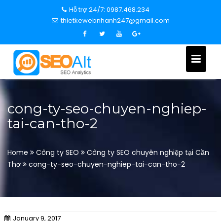
S
Hỗ trợ 24/7: 0987.468.234
k
thietkewebnhanh247@gmail.com
i
p
t
o
c
o
n
cong-ty-seo-chuyen-nghiep-
t
tai-can-tho-2
e
n
t
Home
Công ty SEO
Công ty SEO chuyên nghiệp tại Cần
Thơ
cong-ty-seo-chuyen-nghiep-tai-can-tho-2
January 9, 2017