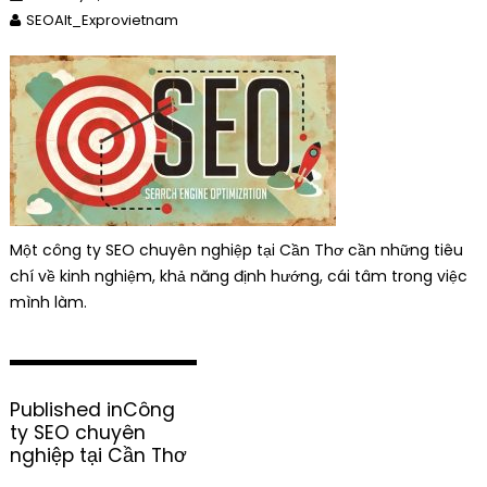
SEOAlt_Exprovietnam
Một công ty SEO chuyên nghiệp tại Cần Thơ cần những tiêu
chí về kinh nghiệm, khả năng định hướng, cái tâm trong việc
mình làm.
P
Published in
Công
o
ty SEO chuyên
s
nghiệp tại Cần Thơ
t