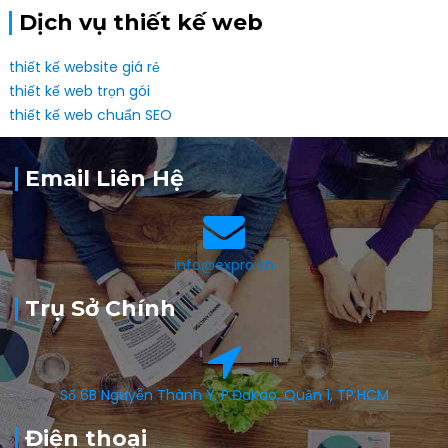
Dịch vụ thiết kế web
thiết kế website giá rẻ
thiết kế web trọn gói
thiết kế web chuẩn SEO
Email Liên Hệ
info@expro.vn
Trụ Sở Chính
Số 6B Nguyễn Thành Ý, P.ĐaKao, Quận 1, TP.HCM
Điện thoại