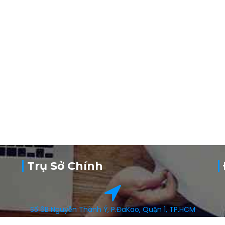
Trụ Sở Chính
Số 6B Nguyễn Thành Ý, P.ĐaKao, Quận 1, TP.HCM