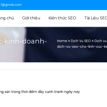
47@gmail.com
ang chủ
Giới thiệu
Kiến thức SEO
Tài Liệu SE
uc-kinh-doanh-
Home
Dịch Vụ SEO
Dịch vụ
dich-vu-seo-cho-linh-vuc-
động sản trong thời điểm đầy cạnh tranh ngày nay