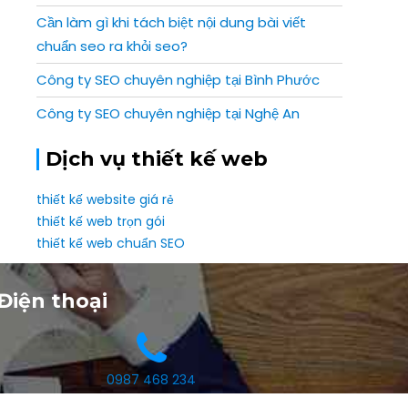
Cần làm gì khi tách biệt nội dung bài viết
chuẩn seo ra khỏi seo?
Công ty SEO chuyên nghiệp tại Bình Phước
Công ty SEO chuyên nghiệp tại Nghệ An
Dịch vụ thiết kế web
thiết kế website giá rẻ
thiết kế web trọn gói
thiết kế web chuẩn SEO
Điện thoại
0987 468 234