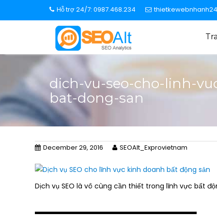
S
Hỗ trợ 24/7: 0987.468.234
thietkewebnhanh2
k
i
Tr
p
t
o
c
dich-vu-seo-cho-linh-v
o
bat-dong-san
n
t
e
n
t
December 29, 2016
SEOAlt_Exprovietnam
Dịch vụ SEO là vô cùng cần thiết trong lĩnh vực bất 