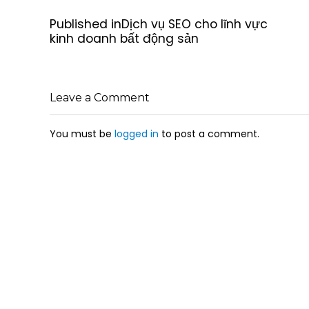
P
Published in
Dịch vụ SEO cho lĩnh vực
o
kinh doanh bất động sản
s
t
n
a
Leave a Comment
v
i
g
You must be
logged in
to post a comment.
a
t
i
o
n