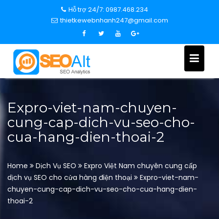
S
Hỗ trợ 24/7: 0987.468.234
k
thietkewebnhanh247@gmail.com
i
p
t
o
c
o
n
Expro-viet-nam-chuyen-
t
cung-cap-dich-vu-seo-cho-
e
cua-hang-dien-thoai-2
n
t
Home
Dịch Vụ SEO
Expro Việt Nam chuyên cung cấp
dịch vụ SEO cho cửa hàng điện thoại
Expro-viet-nam-
chuyen-cung-cap-dich-vu-seo-cho-cua-hang-dien-
thoai-2