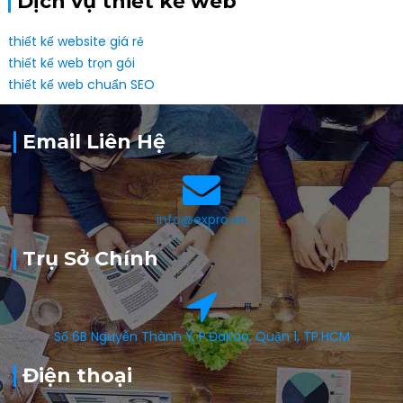
Dịch vụ thiết kế web
thiết kế website giá rẻ
thiết kế web trọn gói
thiết kế web chuẩn SEO
Email Liên Hệ
info@expro.vn
Trụ Sở Chính
Số 6B Nguyễn Thành Ý, P.ĐaKao, Quận 1, TP.HCM
Điện thoại