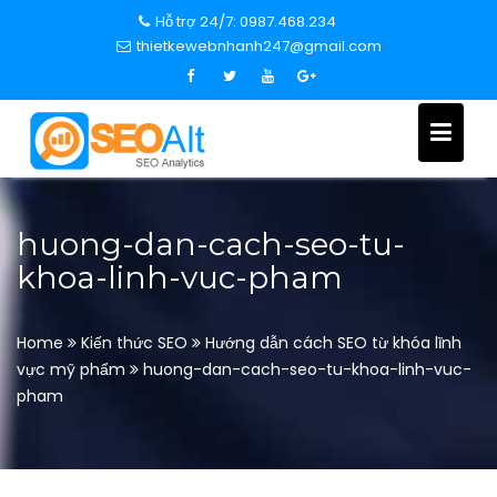
S
Hỗ trợ 24/7: 0987.468.234
k
thietkewebnhanh247@gmail.com
i
p
t
o
c
o
n
huong-dan-cach-seo-tu-
t
khoa-linh-vuc-pham
e
n
t
Home
Kiến thức SEO
Hướng dẫn cách SEO từ khóa lĩnh
vực mỹ phẩm
huong-dan-cach-seo-tu-khoa-linh-vuc-
pham