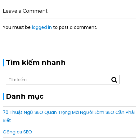
v
i
Leave a Comment
g
a
You must be
logged in
to post a comment.
t
i
o
n
Tìm kiếm nhanh
Danh mục
70 Thuật Ngữ SEO Quan Trọng Mà Người Làm SEO Cần Phải
Biết
Công cụ SEO