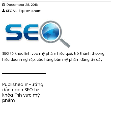
December 28, 2016
SEOAlt_Exprovietnam
SEO từ khóa lĩnh vực mỹ phẩm hiệu quả, trở thành thương
hiệu doanh nghiệp, cửa hàng bán mỹ phẩm đáng tin cậy
P
Published in
Hướng
o
dẫn cách SEO từ
s
khóa lĩnh vực mỹ
t
phẩm
n
a