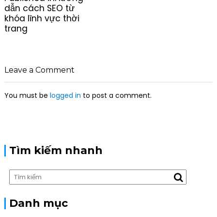
o
dẫn cách SEO từ
s
khóa lĩnh vực thời
t
trang
n
a
v
i
Leave a Comment
g
a
You must be
logged in
to post a comment.
t
i
o
n
Tìm kiếm nhanh
Danh mục