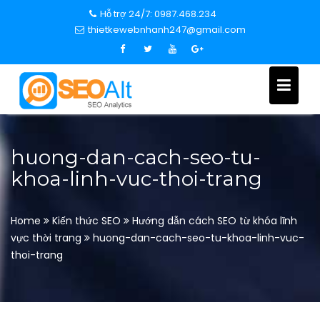
S
Hỗ trợ 24/7: 0987.468.234
k
thietkewebnhanh247@gmail.com
i
p
t
o
c
o
n
huong-dan-cach-seo-tu-
t
khoa-linh-vuc-thoi-trang
e
n
t
Home
Kiến thức SEO
Hướng dẫn cách SEO từ khóa lĩnh
vực thời trang
huong-dan-cach-seo-tu-khoa-linh-vuc-
thoi-trang