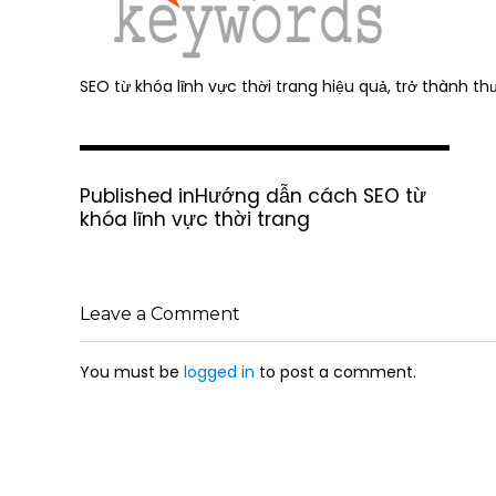
SEO từ khóa lĩnh vực thời trang hiệu quả, trở thành t
P
Published in
Hướng dẫn cách SEO từ
o
khóa lĩnh vực thời trang
s
t
n
a
Leave a Comment
v
i
g
You must be
logged in
to post a comment.
a
t
i
o