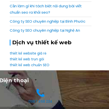
Cần làm gì khi tách biệt nội dung bài viết
chuẩn seo ra khỏi seo?
Công ty SEO chuyên nghiệp tại Bình Phước
Công ty SEO chuyên nghiệp tại Nghệ An
Dịch vụ thiết kế web
thiết kế website giá rẻ
thiết kế web trọn gói
thiết kế web chuẩn SEO
Điện thoại
0987 468 234