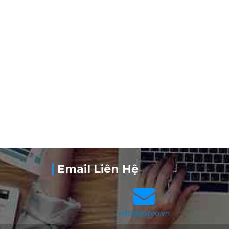
n
Email Liên Hệ
info@expro.vn