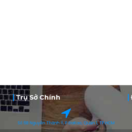
Trụ Sở Chính
Số 6B Nguyễn Thành Ý, P.ĐaKao, Quận 1, TP.HCM