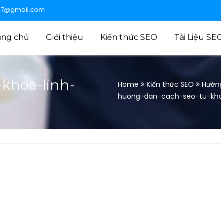
47@gmail.com
ang chủ
Giới thiệu
Kiến thức SEO
Tài Liệu SE
khoa-linh-
Home
Kiến thức SEO
Hướng
huong-dan-cach-seo-tu-khoa