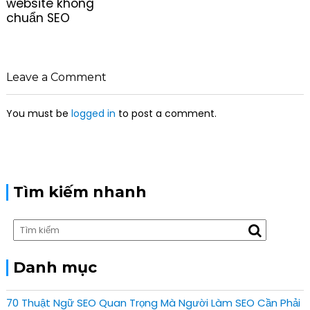
website không
n
chuẩn SEO
a
v
i
g
Leave a Comment
a
t
You must be
logged in
to post a comment.
i
o
n
Tìm kiếm nhanh
Danh mục
70 Thuật Ngữ SEO Quan Trọng Mà Người Làm SEO Cần Phải