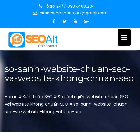
S
Hỗ trợ 24/7: 0987.468.234
k
thietkewebnhanh247@gmail.com
i
p
t
o
c
o
n
so-sanh-website-chuan-seo-
t
va-website-khong-chuan-seo
e
n
t
Home
Kiến thức SEO
So sánh giữa website chuẩn SEO
với website không chuẩn SEO
so-sanh-website-chuan-
seo-va-website-khong-chuan-seo