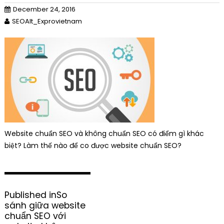
December 24, 2016
SEOAlt_Exprovietnam
Website chuẩn SEO và không chuẩn SEO có điểm gì khác
biệt? Làm thế nào để co được website chuẩn SEO?
P
Published in
So
o
sánh giữa website
s
chuẩn SEO với
t