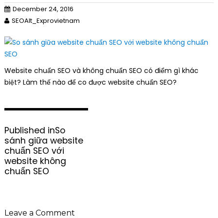
December 24, 2016
SEOAlt_Exprovietnam
Website chuẩn SEO và không chuẩn SEO có điểm gì khác
biệt? Làm thế nào để co được website chuẩn SEO?
P
Published in
So
o
sánh giữa website
s
chuẩn SEO với
t
website không
n
chuẩn SEO
a
v
i
g
Leave a Comment