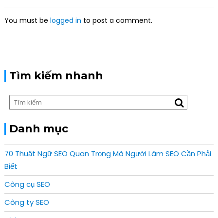
a
t
You must be
logged in
to post a comment.
i
o
n
Tìm kiếm nhanh
Danh mục
70 Thuật Ngữ SEO Quan Trọng Mà Người Làm SEO Cần Phải
Biết
Công cụ SEO
Công ty SEO