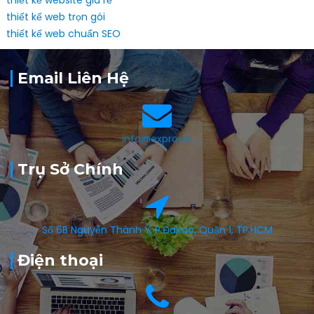
thiết kế website giá rẻ
thiết kế web trọn gói
thiết kế web chuẩn SEO
Email Liên Hệ
info@expro.vn
Trụ Sở Chính
Số 6B Nguyễn Thành Ý, P.ĐaKao, Quận 1, TP.HCM
Điện thoại