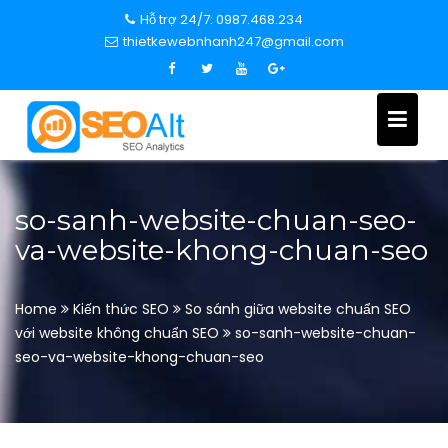
S
Hỗ trợ 24/7: 0987.468.234
k
thietkewebnhanh247@gmail.com
i
p
t
o
c
o
n
so-sanh-website-chuan-seo-
t
va-website-khong-chuan-seo
e
n
t
Home
Kiến thức SEO
So sánh giữa website chuẩn SEO
với website không chuẩn SEO
so-sanh-website-chuan-
seo-va-website-khong-chuan-seo