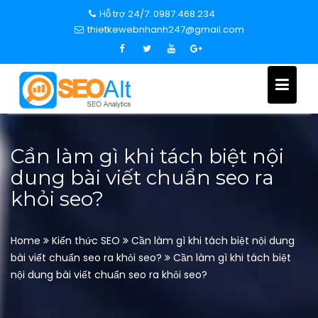
S
Hỗ trợ 24/7: 0987.468.234
k
thietkewebnhanh247@gmail.com
i
p
t
o
c
o
n
Cần làm gì khi tách biệt nội
t
dung bài viết chuẩn seo ra
e
khỏi seo?
n
t
Home
Kiến thức SEO
Cần làm gì khi tách biệt nội dung
bài viết chuẩn seo ra khỏi seo?
Cần làm gì khi tách biệt
nội dung bài viết chuẩn seo ra khỏi seo?