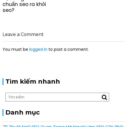
t
chuẩn seo ra khỏi
n
seo?
a
v
i
g
Leave a Comment
a
t
You must be
logged in
to post a comment.
i
o
n
Tìm kiếm nhanh
Danh mục
70 Thuật Ngữ SEO Quan Trọng Mà Người Làm SEO Cần Phải