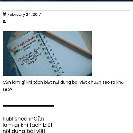
February 24, 2017
Cần làm gì khi tách biệt nội dung bài viết chuẩn seo ra khỏi
seo?
P
Published in
Cần
o
làm gì khi tách biệt
s
nội dung bài viết