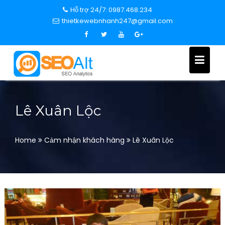
S
Hỗ trợ 24/7: 0987.468.234
k
thietkewebnhanh247@gmail.com
i
p
t
o
c
o
n
Lê Xuân Lộc
t
e
n
Home
Cảm nhận khách hàng
Lê Xuân Lộc
t