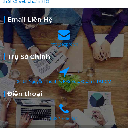
thiết kế web chuẩn SEO
Email Liên Hệ
info@expro.vn
Trụ Sở Chính
Số 6B Nguyễn Thành Ý, P.ĐaKao, Quận 1, TP.HCM
Điện thoại
0987 468 234