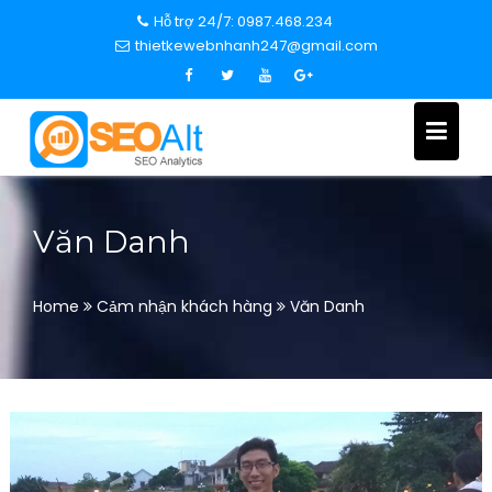
S
Hỗ trợ 24/7: 0987.468.234
k
thietkewebnhanh247@gmail.com
i
p
t
o
c
o
n
Văn Danh
t
e
n
Home
Cảm nhận khách hàng
Văn Danh
t