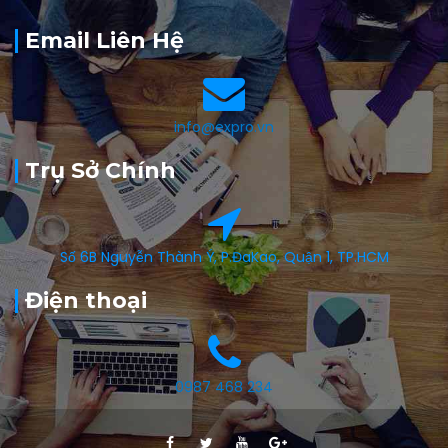
Email Liên Hệ
info@expro.vn
Trụ Sở Chính
Số 6B Nguyễn Thành Ý, P.ĐaKao, Quận 1, TP.HCM
Điện thoại
0987 468 234