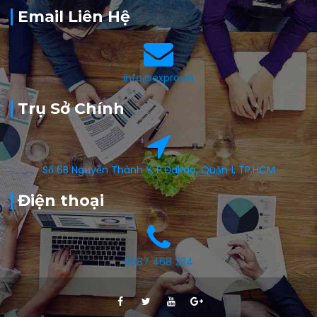
Email Liên Hệ
info@expro.vn
Trụ Sở Chính
Số 6B Nguyễn Thành Ý, P.ĐaKao, Quận 1, TP.HCM
Điện thoại
0987 468 234