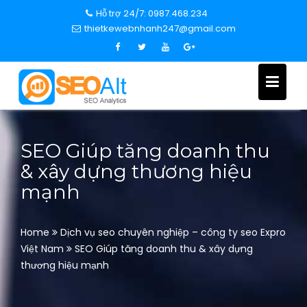
S
Hỗ trợ 24/7: 0987.468.234
k
thietkewebnhanh247@gmail.com
i
p
t
o
c
o
n
SEO Giúp tăng doanh thu
t
& xây dựng thương hiệu
e
mạnh
n
t
Home
Dịch vụ seo chuyên nghiệp – công ty seo Expro
Việt Nam
SEO Giúp tăng doanh thu & xây dựng
thương hiệu mạnh