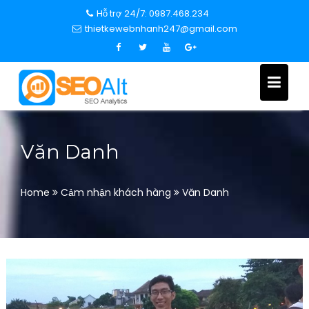
S
Hỗ trợ 24/7: 0987.468.234
k
thietkewebnhanh247@gmail.com
i
p
t
o
c
o
n
Văn Danh
t
e
n
Home
Cảm nhận khách hàng
Văn Danh
t