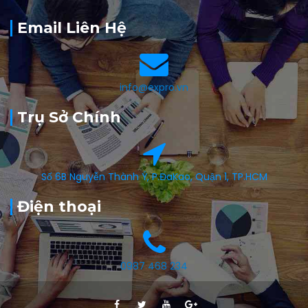
Email Liên Hệ
info@expro.vn
Trụ Sở Chính
Số 6B Nguyễn Thành Ý, P.ĐaKao, Quận 1, TP.HCM
Điện thoại
0987 468 234