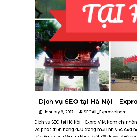
Dịch vụ SEO tại Hà Nội – Expr
January 6, 2017
SEOAlt_Exprovietnam
Dịch vụ SEO tại Hà Nội – Expro Việt Nam chi nhán
và phát triển hàng đầu trong mọi lĩnh vực của nư
của Expro có điểm gì khác biệt để được nhiều n