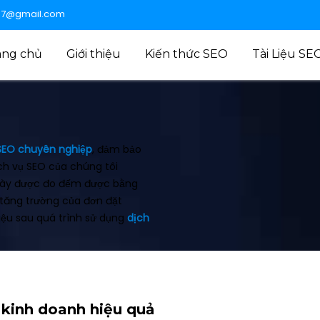
47@gmail.com
ang chủ
Giới thiệu
Kiến thức SEO
Tài Liệu SE
SEO chuyên nghiệp
, đảm bảo
ịch vụ SEO của chúng tôi
 này được đo đếm được bằng
 tăng trường của đơn đặt
hiệu sau quá trình sử dụng
dịch
 kinh doanh hiệu quả