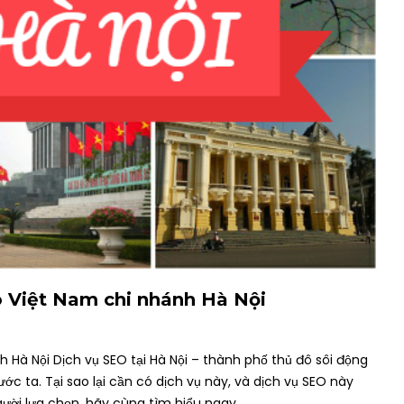
o Việt Nam chi nhánh Hà Nội
h Hà Nội Dịch vụ SEO tại Hà Nội – thành phố thủ đô sôi động
ớc ta. Tại sao lại cần có dịch vụ này, và dịch vụ SEO này
gười lựa chọn, hãy cùng tìm hiểu ngay…