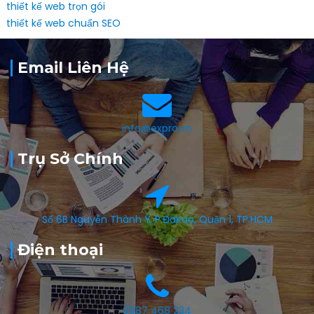
thiết kế web trọn gói
thiết kế web chuẩn SEO
Email Liên Hệ
info@expro.vn
Trụ Sở Chính
Số 6B Nguyễn Thành Ý, P.ĐaKao, Quận 1, TP.HCM
Điện thoại
0987 468 234