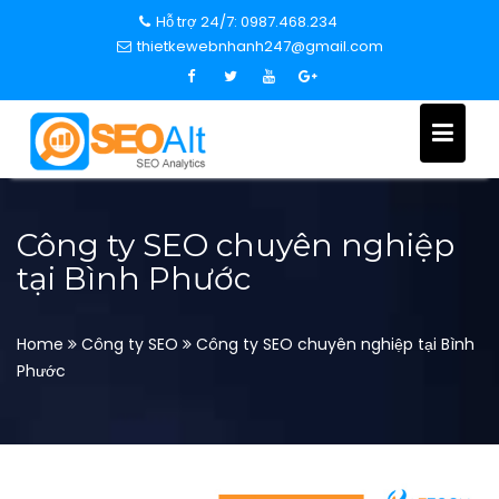
S
Hỗ trợ 24/7: 0987.468.234
k
thietkewebnhanh247@gmail.com
i
p
t
o
c
o
n
Công ty SEO chuyên nghiệp
t
tại Bình Phước
e
n
t
Home
Công ty SEO
Công ty SEO chuyên nghiệp tại Bình
Phước