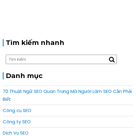
i
p
a
o
o
v
u
s
i
s
t
g
p
:
a
o
t
s
Tìm kiếm nhanh
i
t
o
:
n
Danh mục
70 Thuật Ngữ SEO Quan Trọng Mà Người Làm SEO Cần Phải
Biết
Công cụ SEO
Công ty SEO
Dịch Vụ SEO