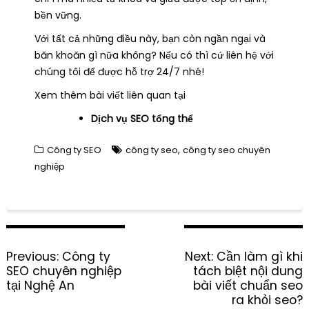
bền vững.
Với tất cả những điều này, bạn còn ngần ngại và
băn khoăn gì nữa không? Nếu có thì cứ liên hệ với
chúng tôi để được hỗ trợ 24/7 nhé!
Xem thêm bài viết liên quan tại
Dịch vụ SEO tổng thể
,
Công ty SEO
công ty seo
công ty seo chuyên
nghiệp
P
Previous:
P
Công ty
Next:
N
Cần làm gì khi
o
SEO chuyên nghiệp
r
tách biệt nội dung
e
s
tại Nghệ An
e
bài viết chuẩn seo
x
t
v
t
ra khỏi seo?
n