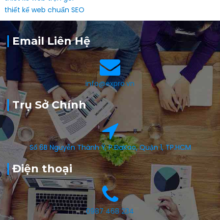
thiết kế web chuẩn SEO
Email Liên Hệ
info@expro.vn
Trụ Sở Chính
Số 6B Nguyễn Thành Ý, P.ĐaKao, Quận 1, TP.HCM
Điện thoại
0987 468 234