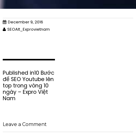
December 9, 2016
SEOAlt_Exprovietnam
P
Published in
10 Bước
o
để SEO Youtube lên
s
top trong vòng 10
t
ngày – Expro Việt
n
Nam
a
v
i
g
Leave a Comment
a
t