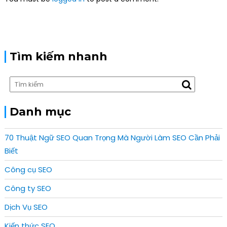
t
i
o
n
Tìm kiếm nhanh
Danh mục
70 Thuật Ngữ SEO Quan Trọng Mà Người Làm SEO Cần Phải
Biết
Công cụ SEO
Công ty SEO
Dịch Vụ SEO
Kiến thức SEO