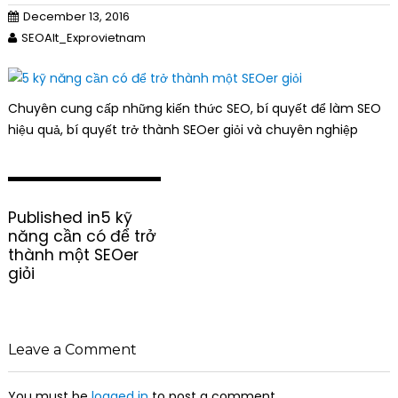
December 13, 2016
SEOAlt_Exprovietnam
Chuyên cung cấp những kiến thức SEO, bí quyết để làm SEO
hiệu quả, bí quyết trở thành SEOer giỏi và chuyên nghiệp
P
Published in
5 kỹ
o
năng cần có để trở
s
thành một SEOer
t
giỏi
n
a
v
i
Leave a Comment
g
a
You must be
logged in
to post a comment.