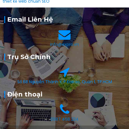
thiết kế web chuẩn SEO
Email Liên Hệ
info@expro.vn
Trụ Sở Chính
Số 6B Nguyễn Thành Ý, P.ĐaKao, Quận 1, TP.HCM
Điện thoại
0987 468 234