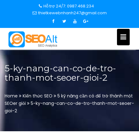
S
Hỗ trợ 24/7: 0987.468.234
k
thietkewebnhanh247@gmail.com
i
p
t
o
c
o
n
5-ky-nang-can-co-de-tro-
t
thanh-mot-seoer-gioi-2
e
n
t
Home
Kiến thức SEO
5 kỹ năng cần có để trở thành một
SEOer giỏi
5-ky-nang-can-co-de-tro-thanh-mot-seoer-
gioi-2