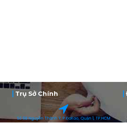
Trụ Sở Chính
Số 6B Nguyễn Thành Ý, P.ĐaKao, Quận 1, TP.HCM