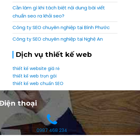
Cần làm gì khi tách biệt nội dung bài viết
chuẩn seo ra khỏi seo?
Công ty SEO chuyên nghiệp tại Bình Phước
Công ty SEO chuyên nghiệp tại Nghệ An
Dịch vụ thiết kế web
thiết kế website giá rẻ
thiết kế web trọn gói
thiết kế web chuẩn SEO
Điện thoại
0987 468 234