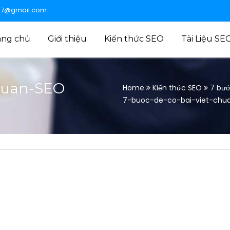
47@gmail.com
ang chủ
Giới thiệu
Kiến thức SEO
Tài Liệu SE
chuan-SEO
Home
Kiến thức SEO
7 bướ
7-buoc-de-co-bai-viet-chu