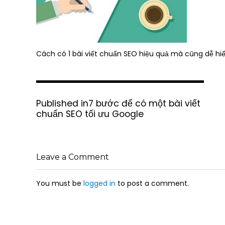
Cách có 1 bài viết chuẩn SEO hiệu quả mà cũng dễ hi
P
Published in
7 bước để có một bài viết
o
chuẩn SEO tối ưu Google
s
t
n
a
Leave a Comment
v
i
g
You must be
logged in
to post a comment.
a
t
i