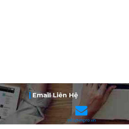
o
n
Email Liên Hệ
info@expro.vn