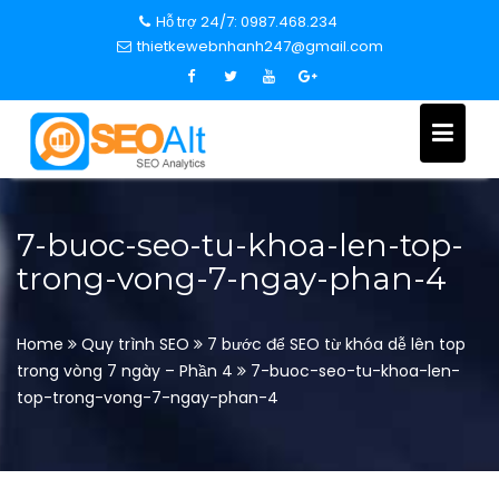
S
Hỗ trợ 24/7: 0987.468.234
k
thietkewebnhanh247@gmail.com
i
p
t
o
c
o
n
7-buoc-seo-tu-khoa-len-top-
t
trong-vong-7-ngay-phan-4
e
n
t
Home
Quy trình SEO
7 bước để SEO từ khóa dễ lên top
trong vòng 7 ngày – Phần 4
7-buoc-seo-tu-khoa-len-
top-trong-vong-7-ngay-phan-4