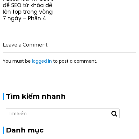
o
để SEO từ khóa dễ
s
lên top trong vòng
t
7 ngày – Phần 4
n
a
v
i
Leave a Comment
g
a
You must be
logged in
to post a comment.
t
i
o
n
Tìm kiếm nhanh
Danh mục