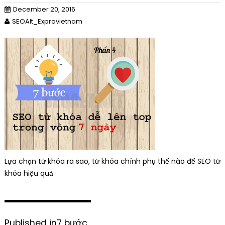
December 20, 2016
SEOAlt_Exprovietnam
Lựa chọn từ khóa ra sao, từ khóa chính phụ thế nào để SEO từ
khóa hiệu quả
P
Published in
7 bước