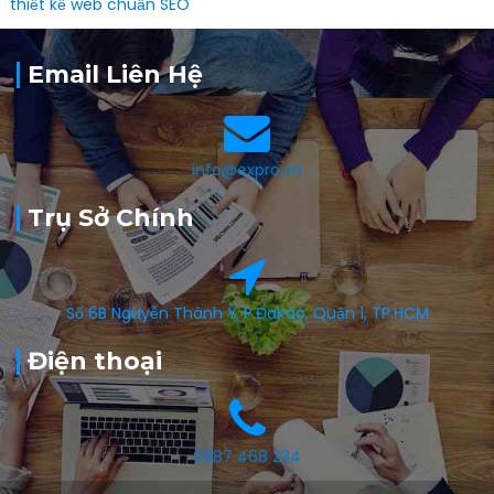
thiết kế web chuẩn SEO
Email Liên Hệ
info@expro.vn
Trụ Sở Chính
Số 6B Nguyễn Thành Ý, P.ĐaKao, Quận 1, TP.HCM
Điện thoại
0987 468 234