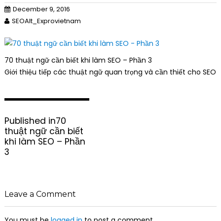
December 9, 2016
SEOAlt_Exprovietnam
70 thuật ngữ cần biết khi làm SEO – Phần 3
Giới thiệu tiếp các thuật ngữ quan trọng và cần thiết cho SEO
P
Published in
70
o
thuật ngữ cần biết
s
khi làm SEO – Phần
t
3
n
a
v
i
Leave a Comment
g
a
You must be
logged in
to post a comment.