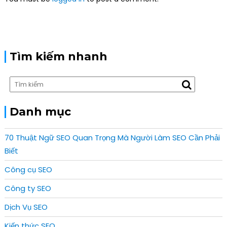
t
i
o
n
Tìm kiếm nhanh
Danh mục
70 Thuật Ngữ SEO Quan Trọng Mà Người Làm SEO Cần Phải
Biết
Công cụ SEO
Công ty SEO
Dịch Vụ SEO
Kiến thức SEO