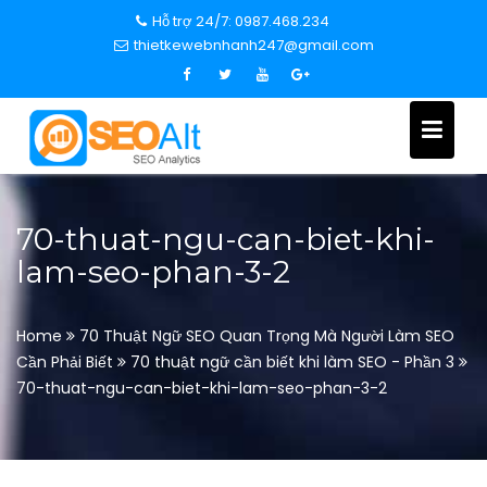
S
Hỗ trợ 24/7: 0987.468.234
k
thietkewebnhanh247@gmail.com
i
p
t
o
c
o
n
70-thuat-ngu-can-biet-khi-
t
lam-seo-phan-3-2
e
n
t
Home
70 Thuật Ngữ SEO Quan Trọng Mà Người Làm SEO
Cần Phải Biết
70 thuật ngữ cần biết khi làm SEO - Phần 3
70-thuat-ngu-can-biet-khi-lam-seo-phan-3-2