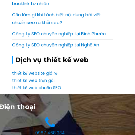
backlink tự nhiên
Cần làm gì khi tách biệt nội dung bài viết
chuẩn seo ra khỏi seo?
Công ty SEO chuyên nghiệp tại Bình Phước
Công ty SEO chuyên nghiệp tại Nghệ An
Dịch vụ thiết kế web
thiết kế website giá rẻ
thiết kế web trọn gói
thiết kế web chuẩn SEO
Điện thoại
0987 468 234