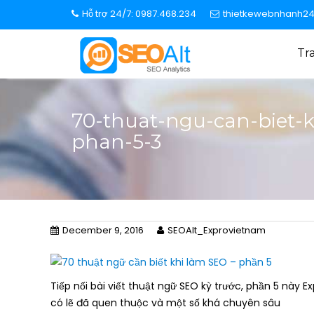
S
Hỗ trợ 24/7: 0987.468.234
thietkewebnhanh2
k
i
Tr
p
t
o
c
70-thuat-ngu-can-biet-k
o
phan-5-3
n
t
e
n
t
December 9, 2016
SEOAlt_Exprovietnam
Tiếp nối bài viết thuật ngữ SEO kỳ trước, phần 5 này 
có lẽ đã quen thuộc và một số khá chuyên sâu