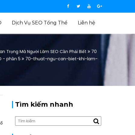
O
Dịch Vụ SEO Tổng Thể
Liên hệ
an Trọng Mà Người Làm SEO Cần Phải Biết
70
O - phần 5
70-thuat-ngu-can-biet-khi-lam-
Tìm kiếm nhanh
số