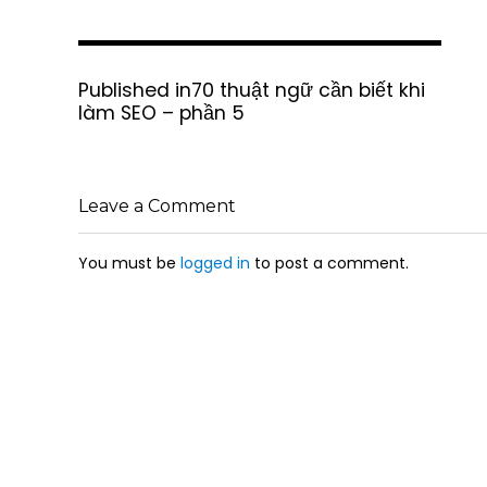
P
Published in
70 thuật ngữ cần biết khi
o
làm SEO – phần 5
s
t
n
a
Leave a Comment
v
i
g
You must be
logged in
to post a comment.
a
t
i
o
n