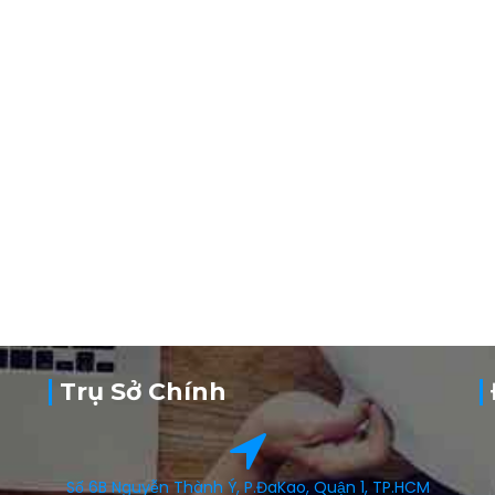
Trụ Sở Chính
Số 6B Nguyễn Thành Ý, P.ĐaKao, Quận 1, TP.HCM