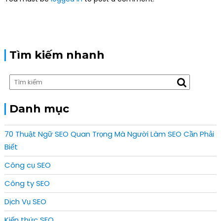
t
i
o
n
Tìm kiếm nhanh
Danh mục
70 Thuật Ngữ SEO Quan Trọng Mà Người Làm SEO Cần Phải
Biết
Công cụ SEO
Công ty SEO
Dịch Vụ SEO
Kiến thức SEO