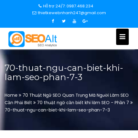
S
Hỗ trợ 24/7: 0987.468.234
k
thietkewebnhanh247@gmail.com
i
p
t
o
c
o
n
70-thuat-ngu-can-biet-khi-
t
lam-seo-phan-7-3
e
n
t
Home
70 Thuật Ngữ SEO Quan Trọng Mà Người Làm SEO
Cần Phải Biết
70 thuật ngữ cần biết khi làm SEO - Phần 7
70-thuat-ngu-can-biet-khi-lam-seo-phan-7-3