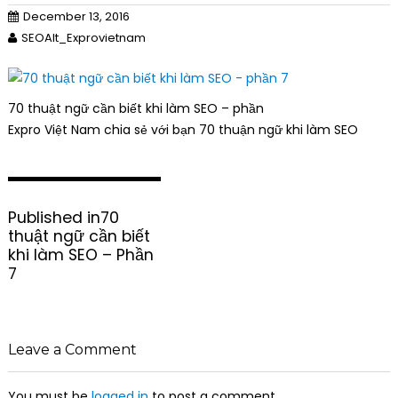
December 13, 2016
SEOAlt_Exprovietnam
70 thuật ngữ cần biết khi làm SEO – phần
Expro Việt Nam chia sẻ với bạn 70 thuận ngữ khi làm SEO
P
Published in
70
o
thuật ngữ cần biết
s
khi làm SEO – Phần
t
7
n
a
v
i
Leave a Comment
g
a
You must be
logged in
to post a comment.