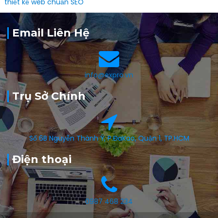
thiết kế web chuẩn SEO
Email Liên Hệ
info@expro.vn
Trụ Sở Chính
Số 6B Nguyễn Thành Ý, P.ĐaKao, Quận 1, TP.HCM
Điện thoại
0987 468 234