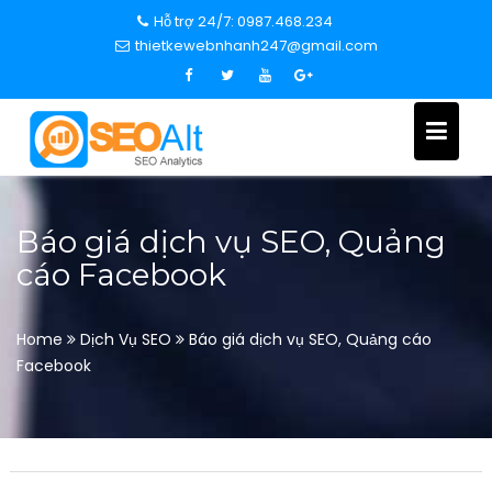
S
Hỗ trợ 24/7: 0987.468.234
k
thietkewebnhanh247@gmail.com
i
p
t
o
c
o
n
Báo giá dịch vụ SEO, Quảng
t
cáo Facebook
e
n
t
Home
Dịch Vụ SEO
Báo giá dịch vụ SEO, Quảng cáo
Facebook