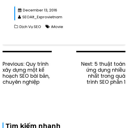
December 13, 2016
SEOAlt_Exprovietnam
Dịch Vụ SEO
iMovie
P
Previous:
P
Quy trình
Next:
N
5 thuật toán
o
xây dựng một kế
r
ứng dụng nhiều
e
s
hoạch SEO bài bản,
e
nhất trong quá
x
t
chuyên nghiệp
v
trình SEO phần 1
t
n
i
p
a
o
o
v
u
s
i
s
t
g
p
:
a
o
t
s
Tìm kiếm nhanh