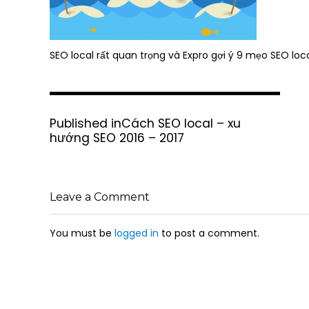
SEO local rất quan trọng và Expro gợi ý 9 mẹo SEO loc
P
Published in
Cách SEO local – xu
o
hướng SEO 2016 – 2017
s
t
n
a
Leave a Comment
v
i
g
You must be
logged in
to post a comment.
a
t
i
o