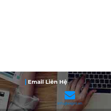
n
Email Liên Hệ
info@expro.vn