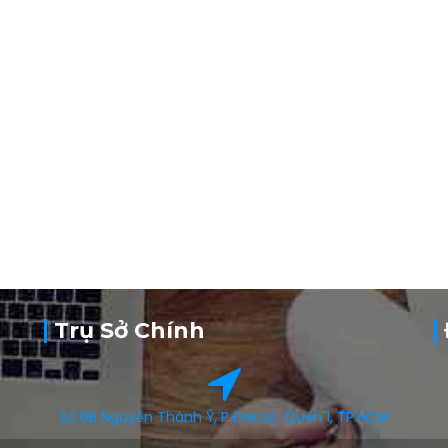
Trụ Sở Chính
Số 6B Nguyễn Thành Ý, P.ĐaKao, Quận 1, TP.HCM