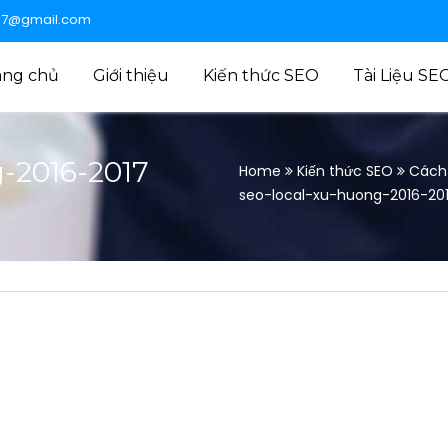
47@gmail.com
ang chủ
Giới thiệu
Kiến thức SEO
Tài Liệu SE
-2016-2017
Home
Kiến thức SEO
Cách 
seo-local-xu-huong-2016-20