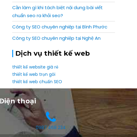
Cần làm gì khi tách biệt nội dung bài viết
chuẩn seo ra khỏi seo?
Công ty SEO chuyên nghiệp tại Bình Phước
Công ty SEO chuyên nghiệp tại Nghệ An
Dịch vụ thiết kế web
thiết kế website giá rẻ
thiết kế web trọn gói
thiết kế web chuẩn SEO
Điện thoại
0987 468 234