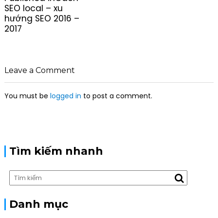
o
SEO local – xu
s
hướng SEO 2016 –
t
2017
n
a
v
i
Leave a Comment
g
a
You must be
logged in
to post a comment.
t
i
o
n
Tìm kiếm nhanh
Danh mục