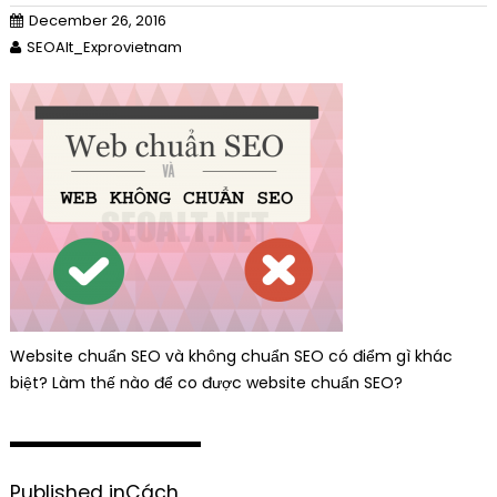
December 26, 2016
SEOAlt_Exprovietnam
Website chuẩn SEO và không chuẩn SEO có điểm gì khác
biệt? Làm thế nào để co được website chuẩn SEO?
P
Published in
Cách