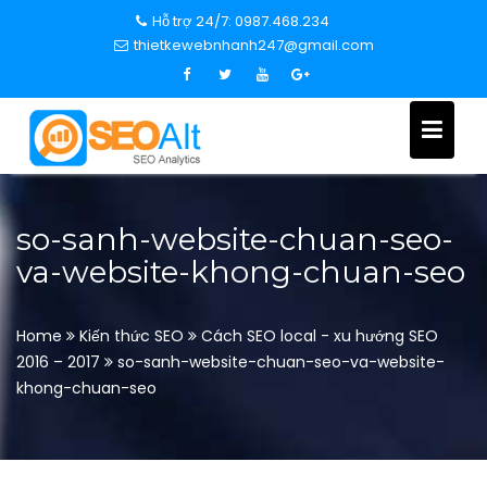
S
Hỗ trợ 24/7: 0987.468.234
k
thietkewebnhanh247@gmail.com
i
p
t
o
c
o
n
so-sanh-website-chuan-seo-
t
va-website-khong-chuan-seo
e
n
t
Home
Kiến thức SEO
Cách SEO local - xu hướng SEO
2016 – 2017
so-sanh-website-chuan-seo-va-website-
khong-chuan-seo