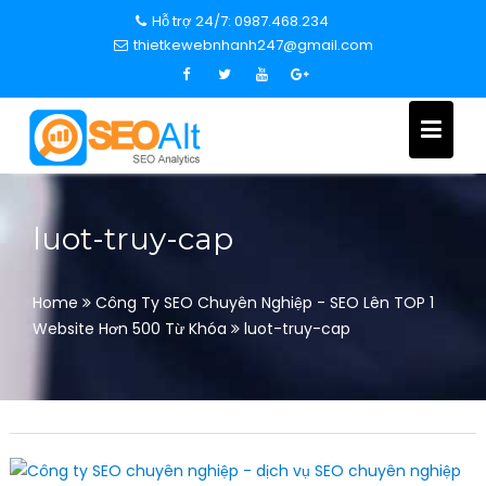
S
Hỗ trợ 24/7: 0987.468.234
k
thietkewebnhanh247@gmail.com
i
p
t
o
c
o
n
luot-truy-cap
t
e
n
Home
Công Ty SEO Chuyên Nghiệp - SEO Lên TOP 1
t
Website Hơn 500 Từ Khóa
luot-truy-cap