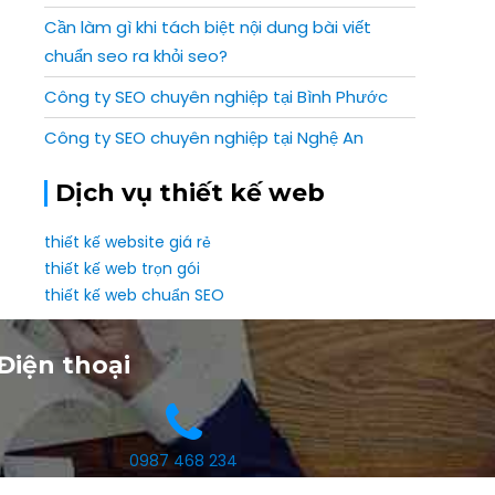
Cần làm gì khi tách biệt nội dung bài viết
chuẩn seo ra khỏi seo?
Công ty SEO chuyên nghiệp tại Bình Phước
Công ty SEO chuyên nghiệp tại Nghệ An
Dịch vụ thiết kế web
thiết kế website giá rẻ
thiết kế web trọn gói
thiết kế web chuẩn SEO
Điện thoại
0987 468 234