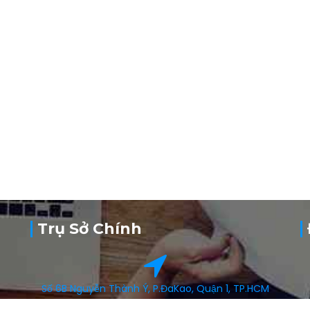
Trụ Sở Chính
Số 6B Nguyễn Thành Ý, P.ĐaKao, Quận 1, TP.HCM