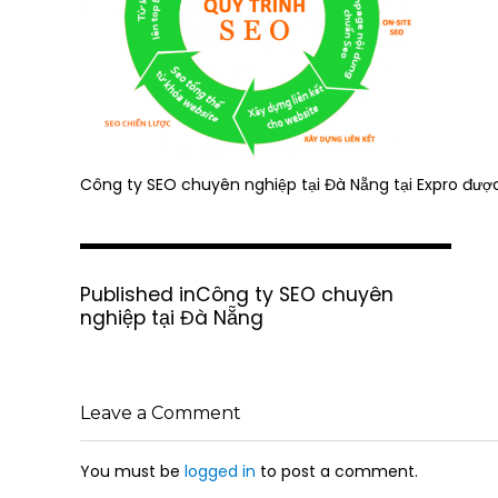
Công ty SEO chuyên nghiệp tại Đà Nẵng tại Expro được
P
Published in
Công ty SEO chuyên
o
nghiệp tại Đà Nẵng
s
t
n
a
Leave a Comment
v
i
g
You must be
logged in
to post a comment.