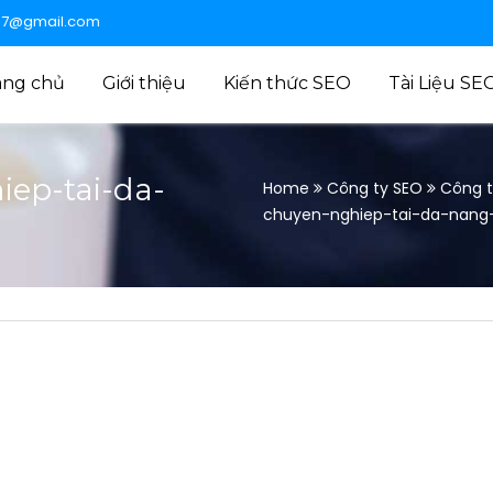
47@gmail.com
ang chủ
Giới thiệu
Kiến thức SEO
Tài Liệu SE
ep-tai-da-
Home
Công ty SEO
Công t
chuyen-nghiep-tai-da-nang