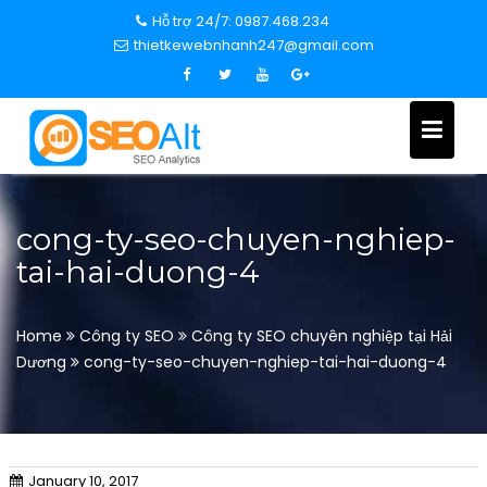
S
Hỗ trợ 24/7: 0987.468.234
k
thietkewebnhanh247@gmail.com
i
p
t
o
c
o
n
cong-ty-seo-chuyen-nghiep-
t
tai-hai-duong-4
e
n
t
Home
Công ty SEO
Công ty SEO chuyên nghiệp tại Hải
Dương
cong-ty-seo-chuyen-nghiep-tai-hai-duong-4
January 10, 2017