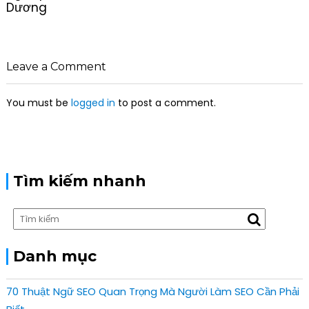
Dương
n
a
v
i
Leave a Comment
g
a
You must be
logged in
to post a comment.
t
i
o
n
Tìm kiếm nhanh
Danh mục
70 Thuật Ngữ SEO Quan Trọng Mà Người Làm SEO Cần Phải