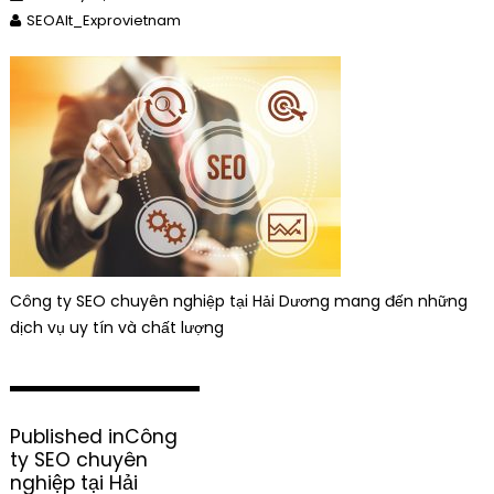
SEOAlt_Exprovietnam
Công ty SEO chuyên nghiệp tại Hải Dương mang đến những
dịch vụ uy tín và chất lượng
P
Published in
Công
o
ty SEO chuyên
s
nghiệp tại Hải
t