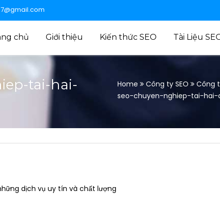
47@gmail.com
ang chủ
Giới thiệu
Kiến thức SEO
Tài Liệu SE
ep-tai-hai-
Home
Công ty SEO
Công t
seo-chuyen-nghiep-tai-hai-
hững dịch vụ uy tín và chất lượng