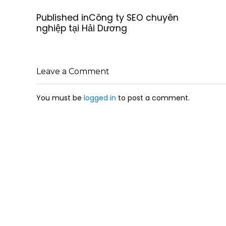
P
Published in
Công ty SEO chuyên
o
nghiệp tại Hải Dương
s
t
n
a
Leave a Comment
v
i
g
You must be
logged in
to post a comment.
a
t
i
o
n