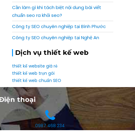
Cần làm gì khi tách biệt nội dung bài viết
chuẩn seo ra khỏi seo?
Công ty SEO chuyên nghiệp tại Bình Phước
Công ty SEO chuyên nghiệp tại Nghệ An
Dịch vụ thiết kế web
thiết kế website giá rẻ
thiết kế web trọn gói
thiết kế web chuẩn SEO
Điện thoại
0987 468 234