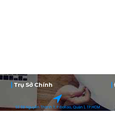
Trụ Sở Chính
Số 6B Nguyễn Thành Ý, P.ĐaKao, Quận 1, TP.HCM