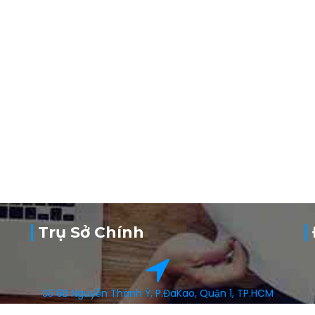
Trụ Sở Chính
Số 6B Nguyễn Thành Ý, P.ĐaKao, Quận 1, TP.HCM