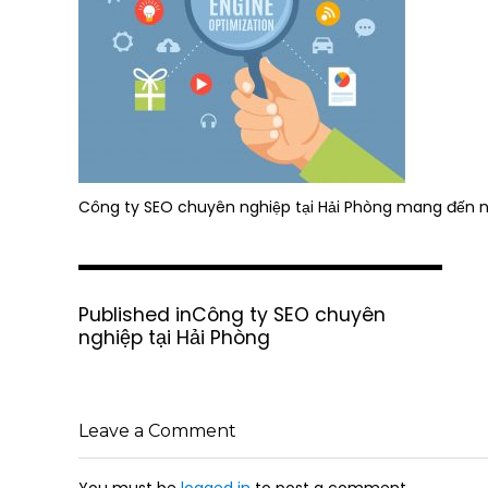
Công ty SEO chuyên nghiệp tại Hải Phòng mang đến nh
P
Published in
Công ty SEO chuyên
o
nghiệp tại Hải Phòng
s
t
n
a
Leave a Comment
v
i