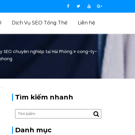
O
Dịch Vụ SEO Tổng Thể
Liên hệ
y SEO chuyên nghiệp tại Hải Phòng
cong-ty-
-phong
Tìm kiếm nhanh
Danh mục