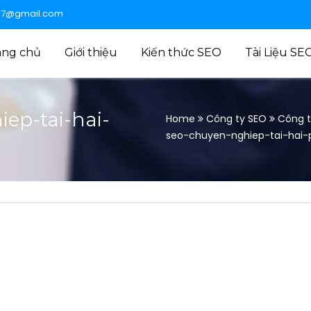
47@gmail.com
ang chủ
Giới thiệu
Kiến thức SEO
Tài Liệu SE
ep-tai-hai-
Home
Công ty SEO
Công t
seo-chuyen-nghiep-tai-hai