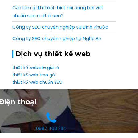
Cần làm gì khi tách biệt nội dung bài viết
chuẩn seo ra khỏi seo?
Công ty SEO chuyên nghiệp tại Bình Phước
Công ty SEO chuyên nghiệp tại Nghệ An
Dịch vụ thiết kế web
thiết kế website giá rẻ
thiết kế web trọn gói
thiết kế web chuẩn SEO
Điện thoại
0987 468 234