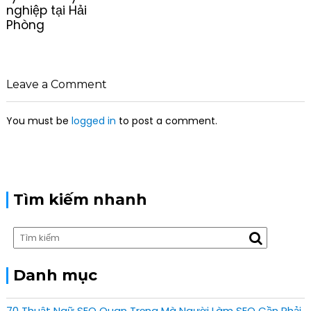
s
nghiệp tại Hải
t
Phòng
n
a
v
i
Leave a Comment
g
a
You must be
logged in
to post a comment.
t
i
o
n
Tìm kiếm nhanh
Danh mục
70 Thuật Ngữ SEO Quan Trọng Mà Người Làm SEO Cần Phải