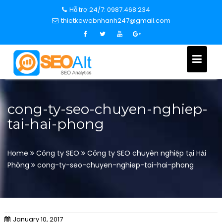
S
Hỗ trợ 24/7: 0987.468.234
k
thietkewebnhanh247@gmail.com
i
p
t
o
c
o
n
cong-ty-seo-chuyen-nghiep-
t
tai-hai-phong
e
n
t
Home
Công ty SEO
Công ty SEO chuyên nghiệp tại Hải
Phòng
cong-ty-seo-chuyen-nghiep-tai-hai-phong
January 10, 2017