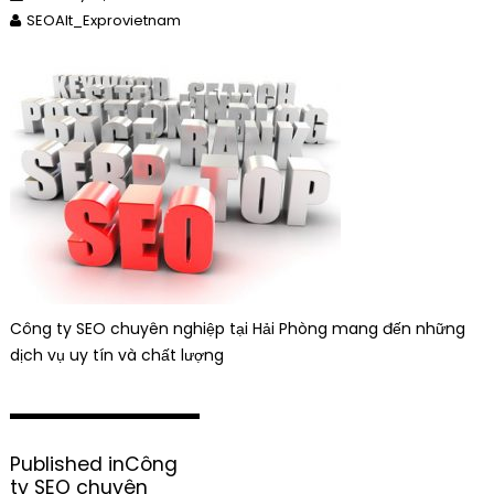
SEOAlt_Exprovietnam
Công ty SEO chuyên nghiệp tại Hải Phòng mang đến những
dịch vụ uy tín và chất lượng
P
Published in
Công
o
ty SEO chuyên