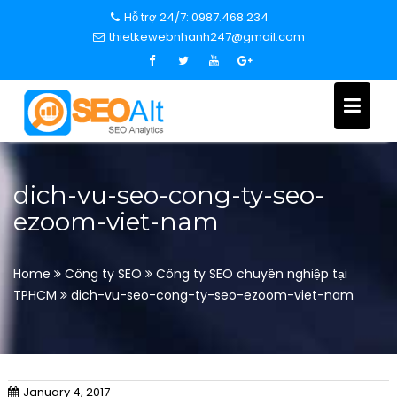
S
Hỗ trợ 24/7: 0987.468.234
k
thietkewebnhanh247@gmail.com
i
p
t
o
c
o
n
dich-vu-seo-cong-ty-seo-
t
ezoom-viet-nam
e
n
t
Home
Công ty SEO
Công ty SEO chuyên nghiệp tại
TPHCM
dich-vu-seo-cong-ty-seo-ezoom-viet-nam
January 4, 2017