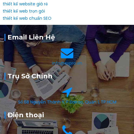
thiết kế website giá rẻ
thiết kế web trọn gói
thiết kế web chuẩn SEO
Email Liên Hệ
info@expro.vn
Trụ Sở Chính
Số 6B Nguyễn Thành Ý, P.ĐaKao, Quận 1, TP.HCM
Điện thoại