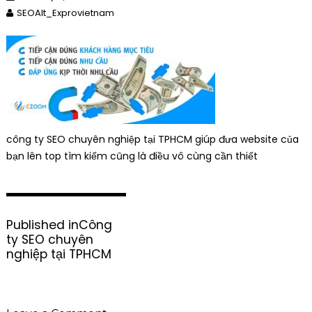
SEOAlt_Exprovietnam
công ty SEO chuyên nghiệp tại TPHCM giúp đưa website của
bạn lên top tìm kiếm cũng là điều vô cùng cần thiết
P
Published in
Công
o
ty SEO chuyên
s
nghiệp tại TPHCM
t
n
a
v