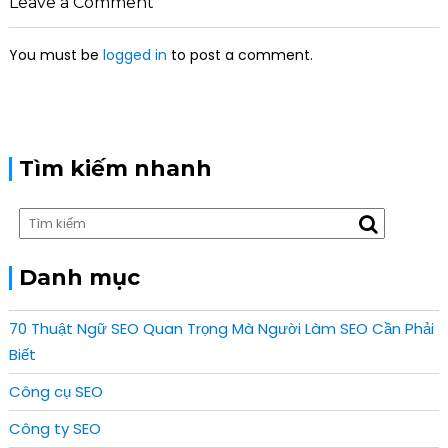
Leave a Comment
i
g
You must be
logged in
to post a comment.
a
t
i
o
n
Tìm kiếm nhanh
Danh mục
70 Thuật Ngữ SEO Quan Trọng Mà Người Làm SEO Cần Phải
Biết
Công cụ SEO
Công ty SEO