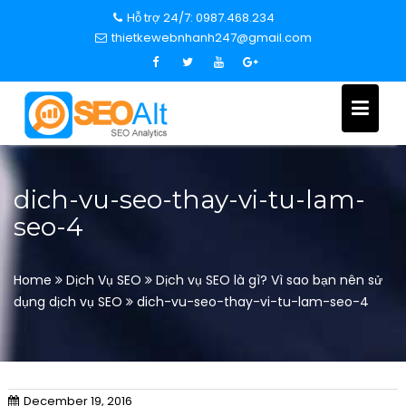
S
Hỗ trợ 24/7: 0987.468.234
k
thietkewebnhanh247@gmail.com
i
p
t
o
c
o
n
dich-vu-seo-thay-vi-tu-lam-
t
seo-4
e
n
t
Home
Dịch Vụ SEO
Dịch vụ SEO là gì? Vì sao bạn nên sử
dụng dịch vụ SEO
dich-vu-seo-thay-vi-tu-lam-seo-4
December 19, 2016