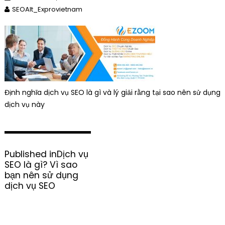
SEOAlt_Exprovietnam
Định nghĩa dịch vụ SEO là gì và lý giải rằng tại sao nên sử dụng
dịch vụ này
P
Published in
Dịch vụ
o
SEO là gì? Vì sao
s
bạn nên sử dụng
t
dịch vụ SEO
n
a
v
i