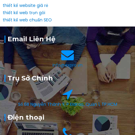
thiết kế website giá rẻ
thiết kế web trọn gói
thiết kế web chuẩn SEO
Email Liên Hệ
info@expro.vn
Trụ Sở Chính
Số 6B Nguyễn Thành Ý, P.ĐaKao, Quận 1, TP.HCM
Điện thoại