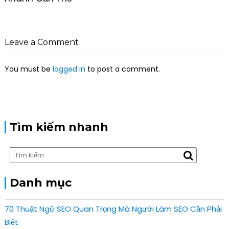
n
a
v
i
Leave a Comment
g
a
You must be
logged in
to post a comment.
t
i
o
n
Tìm kiếm nhanh
Danh mục
70 Thuật Ngữ SEO Quan Trọng Mà Người Làm SEO Cần Phải
Biết