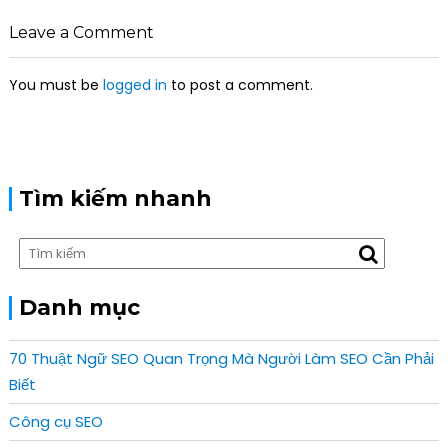
a
v
Leave a Comment
i
g
You must be
logged in
to post a comment.
a
t
i
o
n
Tìm kiếm nhanh
Danh mục
70 Thuật Ngữ SEO Quan Trọng Mà Người Làm SEO Cần Phải
Biết
Công cụ SEO