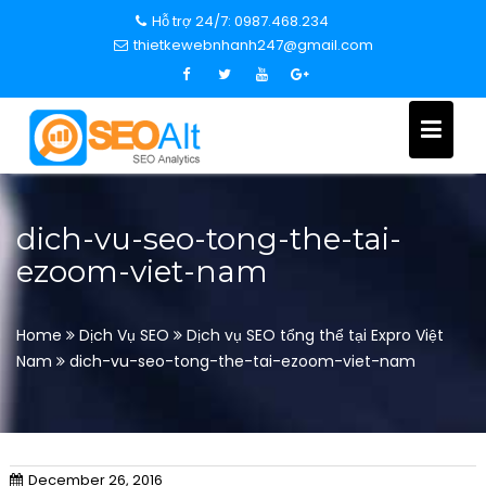
S
Hỗ trợ 24/7: 0987.468.234
k
thietkewebnhanh247@gmail.com
i
p
t
o
c
o
n
dich-vu-seo-tong-the-tai-
t
ezoom-viet-nam
e
n
t
Home
Dịch Vụ SEO
Dịch vụ SEO tổng thể tại Expro Việt
Nam
dich-vu-seo-tong-the-tai-ezoom-viet-nam
December 26, 2016