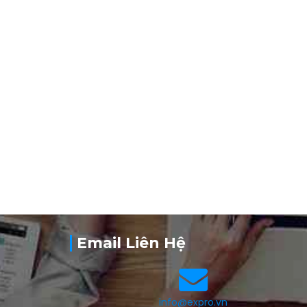
n
Email Liên Hệ
info@expro.vn