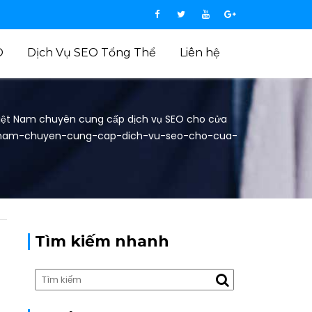
O
Dịch Vụ SEO Tổng Thể
Liên hệ
Việt Nam chuyên cung cấp dịch vụ SEO cho cửa
-nam-chuyen-cung-cap-dich-vu-seo-cho-cua-
Tìm kiếm nhanh