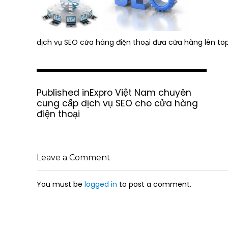
dịch vụ SEO cửa hàng điện thoại đưa cửa hàng lên t
P
Published in
Expro Việt Nam chuyên
o
cung cấp dịch vụ SEO cho cửa hàng
s
điện thoại
t
n
a
v
Leave a Comment
i
g
You must be
logged in
to post a comment.
a
t
i
o