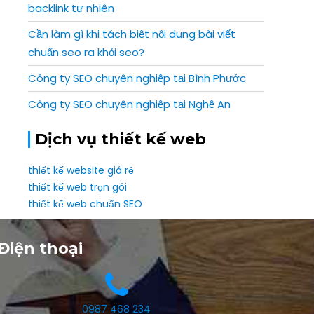
backlink tự nhiên
Cần làm gì khi tách biệt nội dung bài viết
chuẩn seo ra khỏi seo?
Công ty SEO chuyên nghiệp tại Bình Phước
Công ty SEO chuyên nghiệp tại Nghệ An
Dịch vụ thiết kế web
thiết kế website giá rẻ
thiết kế web trọn gói
thiết kế web chuẩn SEO
Điện thoại
0987 468 234