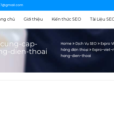
47@gmail.com
ang chủ
Giới thiệu
Kiến thức SEO
Tài Liệu SE
-cung-cap-
Home
Dịch Vụ SEO
Expro 
ng-dien-thoai
hàng điện thoại
Expro-viet
hang-dien-thoai