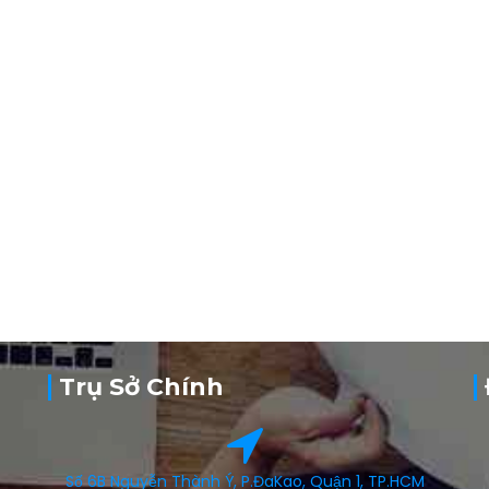
Trụ Sở Chính
Số 6B Nguyễn Thành Ý, P.ĐaKao, Quận 1, TP.HCM