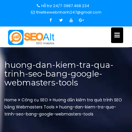
S
Hỗ trợ 24/7: 0987.468.234
k
thietkewebnhanh247@gmail.com
i
p
t
o
c
o
n
huong-dan-kiem-tra-qua-
t
trinh-seo-bang-google-
e
webmasters-tools
n
t
Home
Công cụ SEO
Hướng dẫn kiểm tra quá trình SEO
bằng Webmasters Tools
huong-dan-kiem-tra-qua-
trinh-seo-bang-google-webmasters-tools