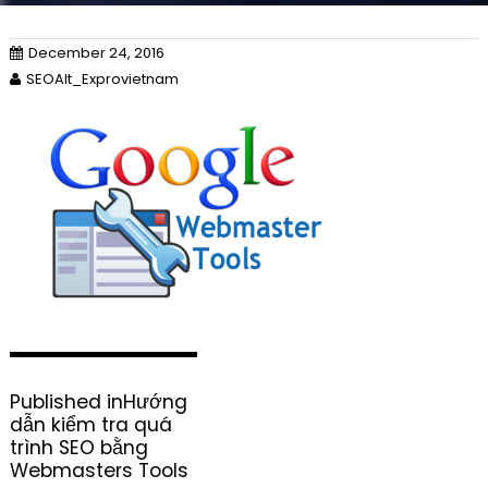
December 24, 2016
SEOAlt_Exprovietnam
P
Published in
Hướng
o
dẫn kiểm tra quá
s
trình SEO bằng
t
Webmasters Tools
n