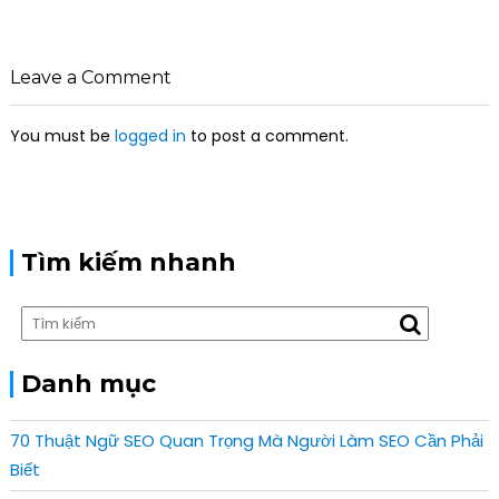
a
v
i
Leave a Comment
g
a
You must be
logged in
to post a comment.
t
i
o
n
Tìm kiếm nhanh
Danh mục
70 Thuật Ngữ SEO Quan Trọng Mà Người Làm SEO Cần Phải
Biết