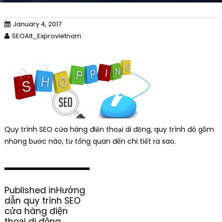
January 4, 2017
SEOAlt_Exprovietnam
Quy trình SEO cửa hàng điện thoại di động, quy trình đó gồm
những bước nào, từ tổng quan đến chi tiết ra sao.
P
Published in
Hướng
o
dẫn quy trình SEO
s
cửa hàng điện
t
thoại di động