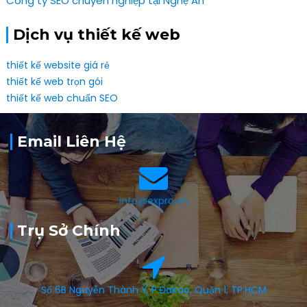
Công ty SEO chuyên nghiệp tại Nghệ An
Dịch vụ thiết kế web
thiết kế website giá rẻ
thiết kế web trọn gói
thiết kế web chuẩn SEO
Email Liên Hệ
info@expro.vn
Trụ Sở Chính
Số 6B Nguyễn Thành Ý, P.ĐaKao, Quận 1, TP.HCM