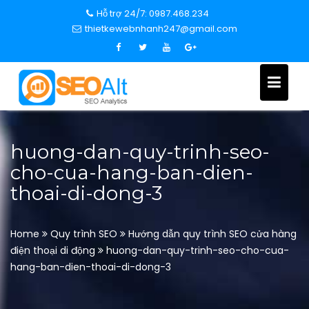
S
Hỗ trợ 24/7: 0987.468.234
k
thietkewebnhanh247@gmail.com
i
p
t
o
c
o
n
huong-dan-quy-trinh-seo-
t
cho-cua-hang-ban-dien-
e
thoai-di-dong-3
n
t
Home
Quy trình SEO
Hướng dẫn quy trình SEO cửa hàng
điện thoại di động
huong-dan-quy-trinh-seo-cho-cua-
hang-ban-dien-thoai-di-dong-3