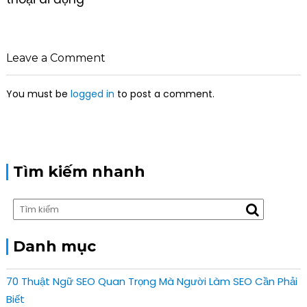
n
a
v
i
Leave a Comment
g
a
You must be
logged in
to post a comment.
t
i
o
n
Tìm kiếm nhanh
Danh mục
70 Thuật Ngữ SEO Quan Trọng Mà Người Làm SEO Cần Phải
Biết