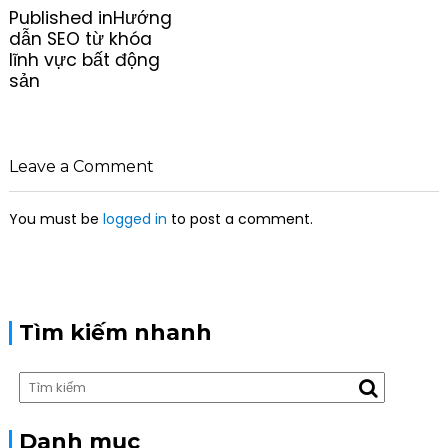
P
Published in
Hướng
o
dẫn SEO từ khóa
s
lĩnh vực bất động
t
sản
n
a
v
i
Leave a Comment
g
a
You must be
logged in
to post a comment.
t
i
o
n
Tìm kiếm nhanh
Danh mục