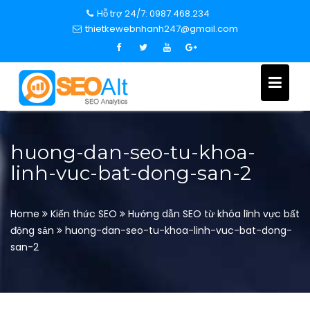
S
Hỗ trợ 24/7: 0987.468.234
k
thietkewebnhanh247@gmail.com
i
p
t
o
c
o
n
huong-dan-seo-tu-khoa-
t
linh-vuc-bat-dong-san-2
e
n
t
Home
Kiến thức SEO
Hướng dẫn SEO từ khóa lĩnh vực bất
động sản
huong-dan-seo-tu-khoa-linh-vuc-bat-dong-
san-2