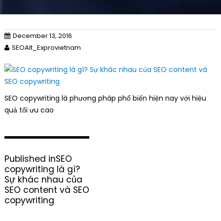
December 13, 2016
SEOAlt_Exprovietnam
SEO copywriting là phương pháp phổ biến hiện nay với hiệu
quả tối ưu cao
P
Published in
SEO
o
copywriting là gì?
s
Sự khác nhau của
t
SEO content và SEO
n
copywriting
a
v