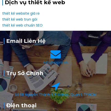
Dịch vụ thiết kế web
thiết kế website giá rẻ
thiết kế web trọn gói
thiết kế web chuẩn SEO
Email Liên Hệ
info@expro.vn
Trụ Sở Chính
Số 6B Nguyễn Thành Ý, P.ĐaKao, Quận 1, TP.HCM
Điện thoại