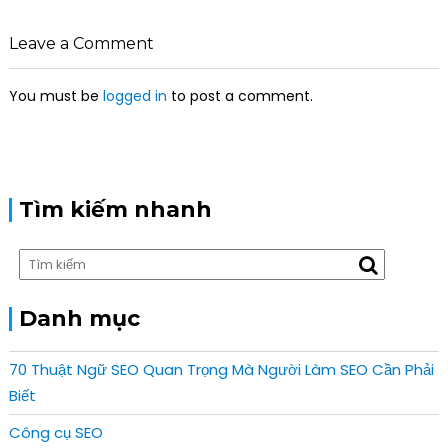
i
g
Leave a Comment
a
t
You must be
logged in
to post a comment.
i
o
n
Tìm kiếm nhanh
Danh mục
70 Thuật Ngữ SEO Quan Trọng Mà Người Làm SEO Cần Phải
Biết
Công cụ SEO