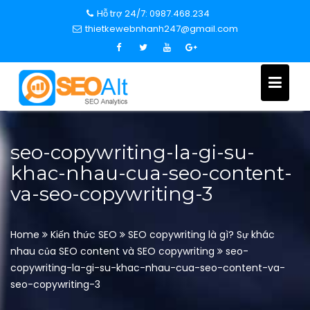
S
Hỗ trợ 24/7: 0987.468.234
k
thietkewebnhanh247@gmail.com
i
p
t
o
c
o
n
seo-copywriting-la-gi-su-
t
khac-nhau-cua-seo-content-
e
va-seo-copywriting-3
n
t
Home
Kiến thức SEO
SEO copywriting là gì? Sự khác
nhau của SEO content và SEO copywriting
seo-
copywriting-la-gi-su-khac-nhau-cua-seo-content-va-
seo-copywriting-3