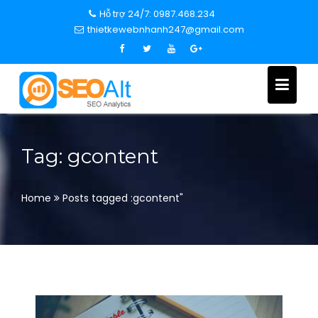
S
Hỗ trợ 24/7: 0987.468.234
k
thietkewebnhanh247@gmail.com
i
p
t
o
c
o
n
Tag: gcontent
t
e
n
Home
Posts tagged :gcontent"
t