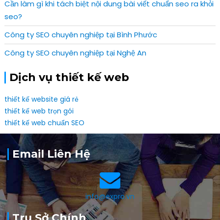
Cần làm gì khi tách biệt nội dung bài viết chuẩn seo ra khỏi
seo?
Công ty SEO chuyên nghiệp tại Bình Phước
Công ty SEO chuyên nghiệp tại Nghệ An
Dịch vụ thiết kế web
thiết kế website giá rẻ
thiết kế web trọn gói
thiết kế web chuẩn SEO
Email Liên Hệ
info@expro.vn
Trụ Sở Chính