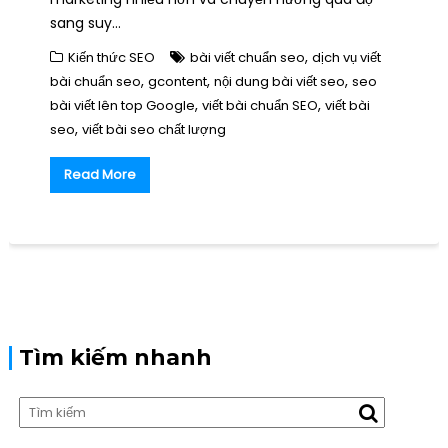
sang suy…
,
Kiến thức SEO
bài viết chuẩn seo
dịch vụ viết
,
,
,
bài chuẩn seo
gcontent
nội dung bài viết seo
seo
,
,
bài viết lên top Google
viết bài chuẩn SEO
viết bài
,
seo
viết bài seo chất lượng
Read More
Tìm kiếm nhanh