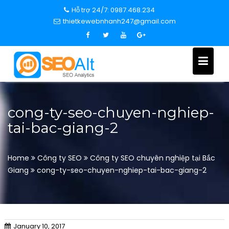
S
Hỗ trợ 24/7: 0987.468.234
k
thietkewebnhanh247@gmail.com
i
p
t
o
c
o
n
cong-ty-seo-chuyen-nghiep-
t
tai-bac-giang-2
e
n
t
Home
Công ty SEO
Công ty SEO chuyên nghiệp tại Bắc
Giang
cong-ty-seo-chuyen-nghiep-tai-bac-giang-2
January 10, 2017