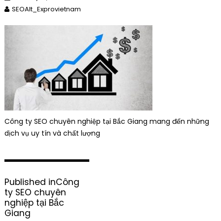
SEOAlt_Exprovietnam
Công ty SEO chuyên nghiệp tại Bắc Giang mang đến những
dịch vụ uy tín và chất lượng
P
Published in
Công
o
ty SEO chuyên
s
nghiệp tại Bắc
t
Giang
n