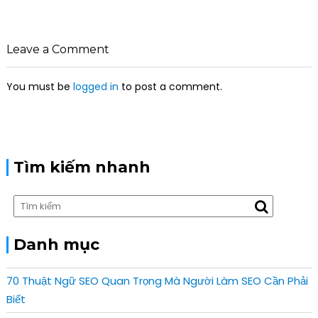
a
v
i
Leave a Comment
g
a
You must be
logged in
to post a comment.
t
i
o
n
Tìm kiếm nhanh
Danh mục
70 Thuật Ngữ SEO Quan Trọng Mà Người Làm SEO Cần Phải
Biết