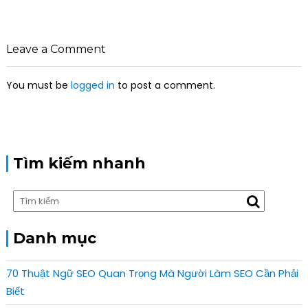
a
v
i
Leave a Comment
g
a
You must be
logged in
to post a comment.
t
i
o
n
Tìm kiếm nhanh
Danh mục
70 Thuật Ngữ SEO Quan Trọng Mà Người Làm SEO Cần Phải
Biết