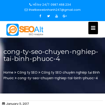
S
Hỗ trợ 24/7: 0987.468.234
k
thietkewebnhanh247@gmail.com
i
p
t
o
c
o
n
cong-ty-seo-chuyen-nghiep-
t
tai-binh-phuoc-4
e
n
t
Home
Công ty SEO
Công ty SEO chuyên nghiệp tại Bình
Phước
cong-ty-seo-chuyen-nghiep-tai-binh-phuoc-4
January 11, 2017