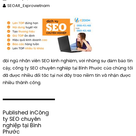
SEOAlt_Exprovietnam
đội ngũ nhân viên SEO kinh nghiệm, với những sự đảm bảo tin
cậy, công ty SEO chuyên nghiệp tại Bình Phước của chúng tôi
đã được nhiều đối tác tại nơi đây trao niềm tin và nhận được
nhiều thành công.
P
Published in
Công
o
ty SEO chuyên
s
nghiệp tại Bình
t
Phước
n