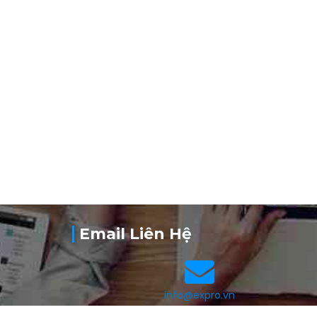
i
o
n
Email Liên Hệ
info@expro.vn