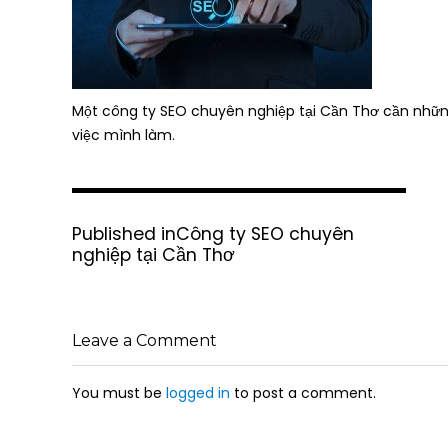
Một công ty SEO chuyên nghiệp tại Cần Thơ cần những
việc mình làm.
P
Published in
Công ty SEO chuyên
o
nghiệp tại Cần Thơ
s
t
n
a
Leave a Comment
v
i
g
You must be
logged in
to post a comment.
a
t