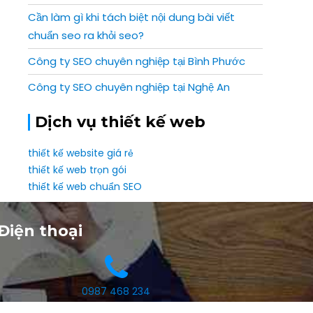
Cần làm gì khi tách biệt nội dung bài viết
chuẩn seo ra khỏi seo?
Công ty SEO chuyên nghiệp tại Bình Phước
Công ty SEO chuyên nghiệp tại Nghệ An
Dịch vụ thiết kế web
thiết kế website giá rẻ
thiết kế web trọn gói
thiết kế web chuẩn SEO
Điện thoại
0987 468 234