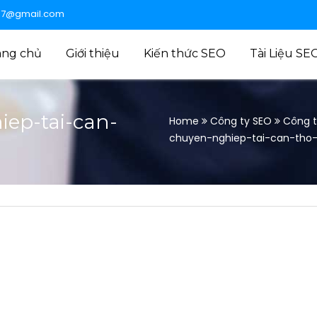
47@gmail.com
ang chủ
Giới thiệu
Kiến thức SEO
Tài Liệu SE
iep-tai-can-
Home
Công ty SEO
Công t
chuyen-nghiep-tai-can-tho-