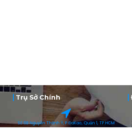
Trụ Sở Chính
Số 6B Nguyễn Thành Ý, P.ĐaKao, Quận 1, TP.HCM