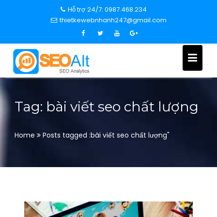
S
Hỗ trợ 24/7: 0987.468.234
k
thietkewebnhanh247@gmail.com
i
p
t
o
c
o
n
Tag: bài viết seo chất lượng
t
e
n
Home
Posts tagged :bài viết seo chất lượng"
t