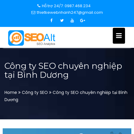
S
Hỗ trợ 24/7: 0987.468.234
k
thietkewebnhanh247@gmail.com
i
p
t
o
c
o
n
Công ty SEO chuyên nghiệp
t
tại Bình Dương
e
n
t
Home
Công ty SEO
Công ty SEO chuyên nghiệp tại Bình
Dương