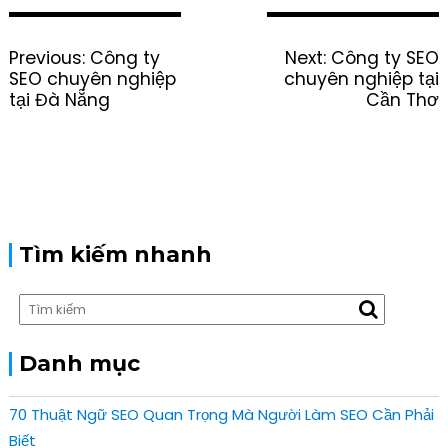
P
Previous:
P
Công ty
Next:
N
Công ty SEO
o
SEO chuyên nghiệp
r
chuyên nghiệp tại
e
s
tại Đà Nẵng
e
x
Cần Thơ
t
v
t
n
i
p
a
o
o
v
u
s
i
s
t
g
p
:
a
o
Tìm kiếm nhanh
t
s
i
t
o
:
n
Danh mục
70 Thuật Ngữ SEO Quan Trọng Mà Người Làm SEO Cần Phải
Biết