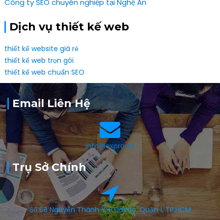
Công ty SEO chuyên nghiệp tại Nghệ An
Dịch vụ thiết kế web
thiết kế website giá rẻ
thiết kế web trọn gói
thiết kế web chuẩn SEO
Email Liên Hệ
info@expro.vn
Trụ Sở Chính
Số 6B Nguyễn Thành Ý, P.ĐaKao, Quận 1, TP.HCM